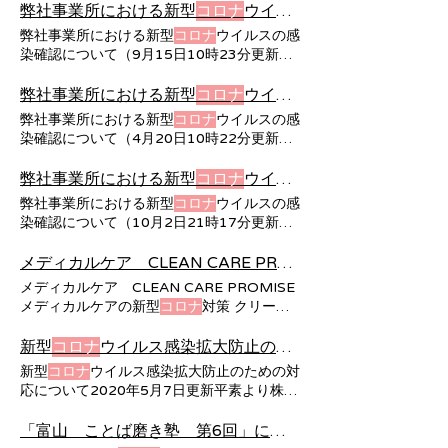
利用者様3名が、新型
コロナ
ウイルスに感染
お役立ち情報をご案内いたします。 「新型
弊社事業所における新型
コロナ
ウイルスの感染確認について（9月15日10時23分更新）｜株式会社メディカルケア
していたことを確認いたしました。 本件に
コロナ
ウイルス感染症」 高齢者として気を
弊社事業所における新型
コロナ
ウイルスの感
おいては、ご利用者様5名が、新型
コロナ
ウ
つけたいポイントｑ 新型
コロナ
ウイルス対
染確認について（9月15日10時23分更新）
イルスに感染していたことを確認しておりま
応に関する居宅サービス（通所）利用者・ご
2022年9月15日 株式会社メディカルケア
す。 、安心・快適にサービスをご利用いた
家族向け注意喚起資料ｑ 新型
コロナ
ウイル
お知らせ一覧へ 弊社事業所における新型
コ
弊社事業所における新型
コロナ
ウイルスの感染確認について（4月20日10時22分更新）｜株式会社メディカルケア
だけるよう、お客様や、関係機関の皆様のお
ス対応に関する居宅サービス（短期入所
ロナ
ウイルスの感染確認について（ 9月15
声を大切にし、当局の指導などに基づいた対
弊社事業所における新型
コロナ
ウイルスの感
日10時23分更新） 8月8日、弊社事業所ケ
応を実施しながら、「メディカルケア
染確認について（4月20日10時22分更新）
アホームあきもとの小規模多機能型居宅介護
CLEAN CARE PROMISE」における新型
コ
2022年4月20日 株式会社メディカルケア
サービスのご利用者様2名、従業員1名の計3
ロナ
ウイルス
お知らせ一覧へ 弊社事業所における新型
コ
弊社事業所における新型
コロナ
ウイルスの感染確認について（10月2日21時17分更新）｜株式会社メディカルケア
名が、新型
コロナ
ウイルスに感染していたこ
ロナ
ウイルスの感染確認について（ 4月20
弊社事業所における新型
コロナ
ウイルスの感
とを確認いたしました。 本件においては、
日10時22分更新） 2月16日、弊社事業所ケ
染確認について（10月2日21時17分更新）
ご利用者様3名（うち通いサービス2名）、
アホームほりおかのご利用者様2名、従業員
2021年10月2日 株式会社メディカルケア
従業員2名の計5名が、新型
コロナ
ウイルス
1名の計3名が、新型
コロナ
ウイルスに感染
お知らせ一覧へ 弊社事業所における新型
コ
メディカルケア CLEAN CARE PROMISE メディカルケアの新型
に感染していたことを確認しております。
していたことを確認いたしました。 当該事
ロナ
ウイルスの感染確認について（ 10月2
、安心・快適にサービスをご利用いただける
メディカルケア CLEAN CARE PROMISE
業所では、これまでに複数回PCR検査およ
日21時17分更新） 8月19日、弊社事業所ケ
よう、お客様や、関係機関の皆様のお声を大
メディカルケアの新型
コロナ
対策 クリーン
び抗原検査を実施しており、3月17日15時
アコミュニティしんせいのご利用者様1名
切にし、当局の指導などに基づいた対応を実
ケアプロミス メディカルケアの新型
コロナ
現在、ご利用者様11名、従業員13名の計24
が、新型
コロナ
ウイルスに感染していたこと
施しながら、「メディカルケア CLEAN
対策についてご案内いたします 「メディカ
新型
コロナ
ウイルス感染拡大防止のための対応について | 株式会社メディカルケア
名が新型
コロナ
ウイルスに感染していたこと
を確認いたしました。 本件に関連する新型
CARE PROMISE」における新型
コロナ
ウイ
ルケア CLEAN CARE これからもスタッフ
を確認しております。 また、ケアホームほ
新型
コロナ
ウイルス感染拡大防止のための対
コロナ
ウイルスの感染確認状況は、ご利用者
ルス
一丸となって、新型
コロナ
ウイルスをはじめ
りおかでの新型
コロナ
ウイルスの発生にあた
応について2020年5月7日更新平素より株式
様16名、従業員10名の計26名が、感染して
とした、さまざまな感染症の予防対策に取り
り、ご尽力いただきました皆様に弊社社員一
会社メディカルケアをご愛顧賜り誠にありが
いたことを確認しております。 また、ケア
組んでまいります。
同心より御礼申し上げます。
とうございます。 1.面会の制限に 新型
コロ
「富山 ことば磨き塾 第6回」について | 株式会社メディカルケア
コミュニティしんせいでの新型
コロナ
ウイル
ナ
ウイルス感染拡大防止のための対応につい