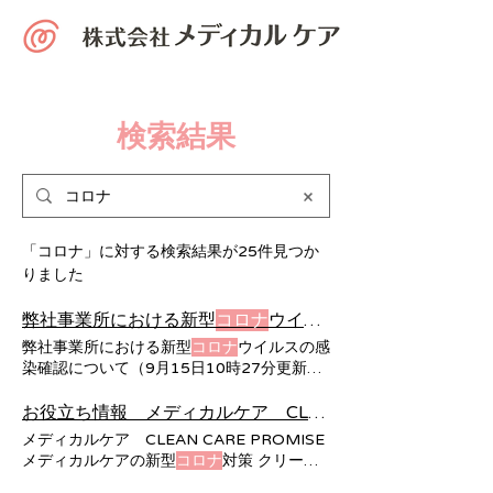
検索結果
「コロナ」に対する検索結果が25件見つか
りました
弊社事業所における新型
コロナ
ウイルスの感染確認について（9月15日10時27分更新）｜株式会社メディカルケア
弊社事業所における新型
コロナ
ウイルスの感
染確認について（9月15日10時27分更新）
2022年9月15日 株式会社メディカルケア
お知らせ一覧へ 弊社事業所における新型
コ
お役立ち情報 メディカルケア CLEAN CARE PRO... | 株式会社メディカルケア
ロナ
ウイルスの感染確認について（ 9月15
メディカルケア CLEAN CARE PROMISE
日10時27分更新） 8月25日、弊社事業所ケ
メディカルケアの新型
コロナ
対策 クリーン
アホームあきもと住宅型有料老人ホームのご
ケアプロミス 新型
コロナ
ウイルスに関する