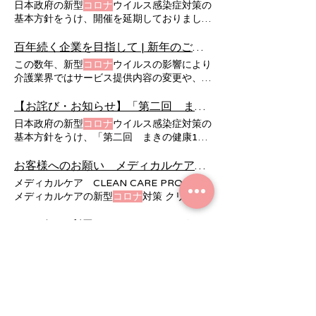
スの感染確認にあたり、ご尽力いただきまし
日本政府の新型
コロナ
ウイルス感染症対策の
て 0000年00月00日更新 2020年9月2日よ
た皆様に弊社社員一同心より御礼申し上げま
基本方針をうけ、開催を延期しておりまし
り、新型
コロナ
ウイルスに関するページを移
す。
た、「富山 ことば磨き塾 第6回」ぼ開催日
動いたしました。 こちらのページにて、新
が決定いたしましたので、ご案内いたしま
百年続く企業を目指して | 新年のご挨拶 | トピックス | 株式会社メディカルケア
型
コロナ
ウイルス感染拡大を予防する取り組
す。​ 日本政府の新型
コロナ
ウイルス感染症
この数年、新型
コロナ
ウイルスの影響により
みと、ご利用に際してのお願いなどについて
対策の基本方針をうけ、開催を延期しており
介護業界ではサービス提供内容の変更や、面
ご案内しております。 新型
コロナ
ウイルス
ました、「富山 ことば磨き塾 第6回」は、
会の制限などでお客様には度々ご不便をおか
感染拡大防止のためのサービス内容変更につ
新しい開催日をご案内しておりましたが、再
けしております。 弊社におきましても、新
【お詫び・お知らせ】「第二回 まきの健康100年塾セミナー」の延期について | 株式会社メディカルケア
いて 4.新型
コロナ
ウイルス感染拡大防止の
度検討の結果、中止が決定いたしました。
型
コロナ
ウイルスの感染拡大が続くなか、ご
ためのサービス内容変更について（2020年
日本政府の新型
コロナ
ウイルス感染症対策の
利用者様に「その人らしく」お過ごしいただ
5月27日更新） 新型
コロナ
ウイルス感染拡
基本方針をうけ、「第二回 まきの健康100
くためにはどのようなサービスをご提供すべ
大防止のため、サービス 新型
コロナ
ウイル
年塾セミナー」の一部日程につきまして、延
きか、試行錯誤を繰り返しております。 ま
ス感染の疑いのあるご利用者様への対応につ
期させていただきます。延期となる日程は以
お客様へのお願い メディカルケア CLEAN CARE PROMISE | 株式会社メディカルケア
た、新型
コロナ
ウイルスへの対策として「
いて 6.新型
コロナ
ウイルス感染の疑いのあ
下のとおりです。​ 新型
コロナ
ウイルス感染
メディカルケア CLEAN CARE PROMISE
メディカルケア CLEAN CARE PROMISE
るご利用者様への対応について（2020年5
拡大防止のため、 「第二回 まきの健康
メディカルケアの新型
コロナ
対策 クリーン
」における様々な先進的な取り組みをとおし
月27日更新） 日本政府が発表した「新型
コ
100年塾セミナー」は、中止させていただく
ケアプロミス 新型
コロナ
ウイルスに関する
て清潔で衛生的な環境のご提供に努めてお
ロナ
ウイルス感染症対策
こととなりました。 ご利用のお客様には、
お客様へのお願いについてご案内いたしま
サービスを利用できるのはどのような人ですか。｜よくあるご質問｜株式会社メディカルケア
り、お客様にも様々なシーンにおいてご
ご迷惑をおかけいたしますことをお詫び申し
す。
関連するQ&A ・新型
コロナ
ウイルスに対し
上げます。
てどのような対策を行っていますか。 ・
日々の健康管理は、どのように行われるので
すか。 ・面会をすることはできますか。 ・
/
1
3
門限はありますか。