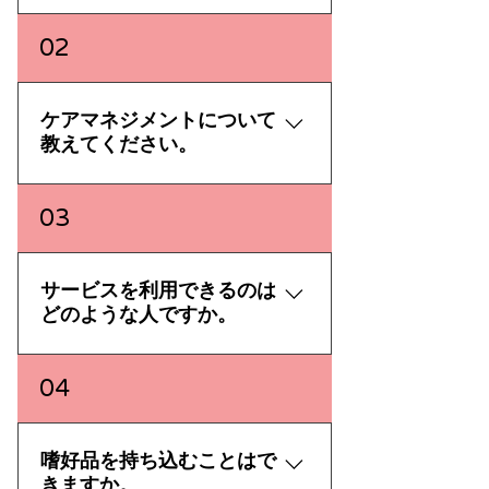
各事業所のページより、最新の空
02
き状況をご確認いただけます。 ぜ
ひご活用ください。 各事業所のペ
ージはこちら ※空き状況は日々変
ケアマネジメントについて
動しておりますため、実際の状況
教えてください。
が反映されていない場合がござい
ます。
ケアマネジメントとは、介護や支
03
援を必要とするご本人様の状態や
ご要望などを把握し、ご本人様に
必要な福祉サービスや医療サービ
サービスを利用できるのは
スなどを、ご本人様とつなぐこと
どのような人ですか。
です。 福祉サービスのご紹介や、
医療機関、行政など各種機関との
要介護認定（要支援認定を含む。
04
調整を行い、ご本人様にとってよ
以下同様。）を受けられている方
りよい生活となるよう、サポート
が、サービスをご利用いただけま
いたします。 ケアマネジメントの
す。 要介護認定をまだ受けていな
嗜好品を持ち込むことはで
ご依頼、ご相談は内見・ご相談ご
い方は、お住まいの市区町村の窓
きますか。