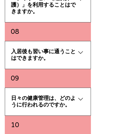
のはお持ち込みいただけません。
ております。 詳しくは、メディカ
護）」を利用することはで
※6ヘアカラーなどお持ち込みい
ルケア CLEAN CARE
きますか。
ただけないものがございます。事
PROMISE専用ページをご確認く
前にご相談ください。 ※7比較的
ださい。
メディカルケアグループでは、一
08
大きなものはお持ち込みいただけ
部の事業所にてデイサービス（通
ません。また、運動につきまして
所介護）を提供しております。 デ
は、医師の指示などにより、制限
イサービスをご利用いただける事
入居後も習い事に通うこと
させていただく場合がございま
業所は、こちらからご確認くださ
はできますか。
す。
い。 また、小規模多機能型居宅介
護における「通い」サービスもご
継続していただけます。ただし、
09
利用いただけます。 デイサービス
スタッフの付き添いなどが必要と
は事業所が決めた時間割に沿って
なる場合は、事前にご利用の事業
お過ごしいただくものですが、小
所へご相談くださいますようお願
日々の健康管理は、どのよ
規模多機能型居宅介護の「通い」
いいたします。
うに行われるのですか。
では、ご利用者様ご自身の生活に
合わせてお過ごしいただけます。
１日を通してのご利用や、食事の
メディカルケアでは、看護スタッ
10
み、入浴のみのご利用など、幅広
フや介護スタッフによる定期的な