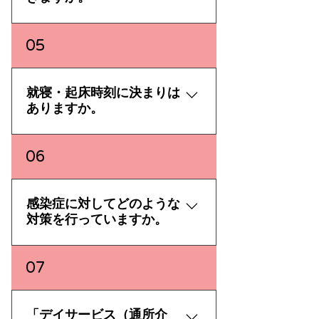
予約フォームよりご連絡くださ
口へ要介護認定の申請が必要とな
い。
ります。
持ち込みの可否については、嗜好
05
品の種類や、ご利用の事業所によ
って異なります。 なお、ご利用者
様同士での受け渡しはお控えくだ
就寝・起床時刻に決まりは
さい。 メディカルケアが運営する
ありますか。
すべての事業所は、敷地内全面禁
煙となっております。屋内、屋外
特に決まりはございませんので、
06
を問わず、敷地内での喫煙は固く
ご利用者様ご自身のペースでお過
お断りいたします。 ※1医師の指
ごしいただけます。 ただし、生活
示などにより、制限させていただ
リズムが大きく乱れている場合
感染症に対してどのような
く場合がございます。 ※2事前に
や、他のご利用者様の睡眠の妨げ
対策を行っていますか。
ご相談ください。 ※3再生機、プ
になる恐れがある場合は、ご利用
レイヤーはお客様にてご用意をお
者様ご本人へお声がけをさせてい
願いいたします。 ※4比較的大き
メディカルケアでは、感染症への
07
ただいたり、ご家族様へご相談さ
なもの、特殊な性質をもったもの
対策として「メディカルケア
せていただく場合がございます。
はお持ち込みいただけません。
CLEAN CARE PROMISE」にお
※5比較的大きなもの、高価なも
ける、さまざまな取り組みを行っ
「デイサービス（通所介