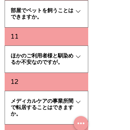
く選択していただけます。 また、
バイタル測定や、日常生活のなか
必要に応じて宿泊「泊り」や「訪
での会話などを通して、少しの異
部屋でペットを飼うことは
問」を組み合わせてご利用いただ
常でもいち早く気づくことができ
できますか。
くことも可能です。
るよう、取り組んでおります。 ま
た、ご利用者様やご家族様のご意
原則として敷地内での動物の飼育
11
向、医師の指示などをスタッフ間
はご遠慮いただいております。 何
で共有し、よりよいサービスをご
卒ご理解いただきますよう、お願
提供できるよう、努めておりま
い申し上げます。
ほかのご利用者様と馴染め
す。
るか不安なのですが。
ほかのご利用者様との人間関係も
12
ホームでの快適性に大きく影響す
るため、日々の生活を通して、で
きるだけ早くなじんでいただける
メディカルケアの事業所間
よう配慮しております。 地域密着
で転居することはできます
型サービスでは、地域の話題を通
か。
して、ご利用者様間での会話が弾
みやすいなど、サービスによって