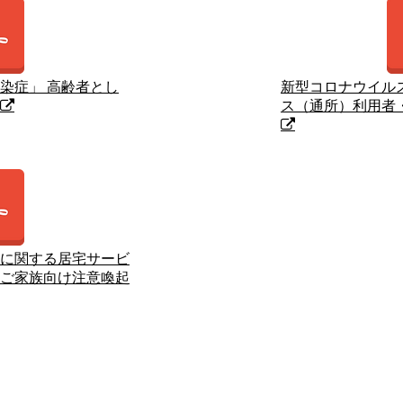
染症」 高齢者とし
新型コロナウイル
ス（通所）利用者
​ｑ
ｑ
に関する居宅サービ
ご家族向け注意喚起