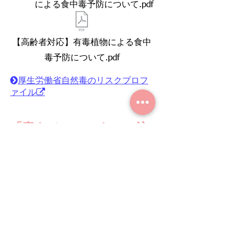
による食中毒予防について.pdf
【高齢者対応】有毒植物による食中
毒予防について.pdf
e
厚生労働省自然毒のリスクプロフ
​ｑ
ァイル​
「毒キノコ」にも、ご注
意ください
厚生労働省毒キノコによる食中毒
e
に注意しましょう
​ｑ
毒キノコに要注意