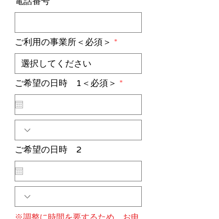
電話番号
ご利用の事業所＜必須＞
r
ご希望の日時 1＜必須＞
*
e
q
u
i
r
e
d
ご希望の日時 2
※調整に時間を要するため、お申