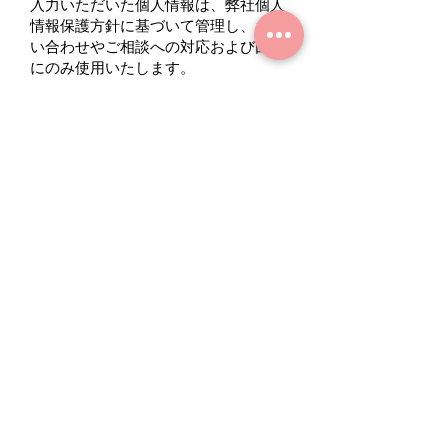
入力いただいた個人情報は、弊社個人
情報保護方針に基づいて管理し、お問
い合わせやご相談への対応および回答
にのみ使用いたします。
■フォームを送信される方へ
上記「利用目的」及び「
プライバシー
r
ポリシー
」を
必ず
お読みいただき、
同意いただける場合は、「同意する」
にチェックを入れて「送信する」ボタ
ンを押してください。
同意する
送信する