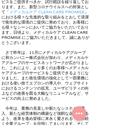
ビスをご提供すべきか、試行錯誤を繰り返してお
ります。また、新型コロナウイルスへの対策とし
て「
メディカルケア CLEAN CARE PROMISE
」
における様々な先進的な取り組みをとおして清潔
で衛生的な環境のご提供に努めており、お客様に
も様々なシーンにおいてご協力をいただいており
ます。日頃より、メディカルケア CLEAN CARE
PROMISE にご協力いただきまして、誠にありが
とうございます。
さて昨年は、11月にメディカルケアグループ
に和カンパニー株式会社が加わり、メディカルケ
アグループのサービスネットワークが広がりまし
た。これにより、より多くのお客様へメディカル
ケアグループのサービスをご提供できるようにな
りました。また衛生環境の強化として一部業務に
おける使い捨てエプロンの導入や、ウェブサイト
におけるコンテンツの拡充、ユーザビリティの向
上などの改善を図る大幅なリニューアルなど、サ
ービスの向上に努めました。​
​ 今年は、業務の見直しや新たなシステムの導
入、新たな経営体制の構築など強靭な企業となる
よう、改革を進め皆様に末永く愛される「百年続
く企業グループ」を目指してまいります。そして